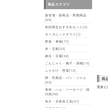
商品カテゴリ
新登場・新商品・再開商品
[29]
初回限定おすすめセット
[3]
オーガニックギフト
[1]
野菜・果物
[77]
米・五穀
[33]
納豆・豆腐
[34]
こんにゃく・梅干・漬物
[13]
ふりかけ・惣菜
[12]
卵・乳製品・パン・ジャム
商
[53]
完全に
食肉・ハム・ソーセージ・味
付肉
[56]
魚介・水産加工品
[31]