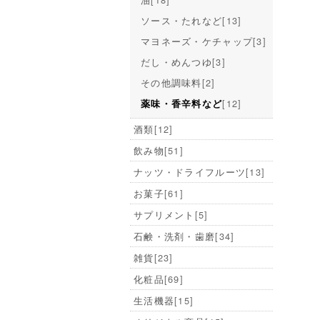
ソース・たれなど
[13]
マヨネーズ・ケチャップ
[3]
だし・めんつゆ
[3]
その他調味料
[2]
[12]
薬味・香辛料など
酒類
[12]
飲み物
[51]
ナッツ・ドライフルーツ
[13]
お菓子
[61]
サプリメント
[5]
石鹸・洗剤・歯磨
[34]
雑貨
[23]
化粧品
[69]
生活機器
[15]