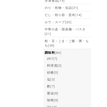
冷凍食品
[14]
のり・乾物・缶詰
[21]
だし・削り節・昆布
[14]
ルウ・スープ
[22]
中華の皮・国産麺・パスタ
[21]
粉・豆・ごま・ご飯・粥・も
ち
[36]
[84]
調味料
251
[7]
料理酒
[2]
砂糖
[5]
塩
[3]
酢
[7]
醤油
[8]
味噌
[9]
油
[18]