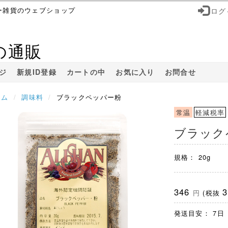
ー雑貨のウェブショップ
ログ
の通販
ジ
新規ID登録
カートの中
お気に入り
お問合せ
ーム
調味料
ブラックペッパー粉
常温
軽減税率
ブラック
規格： 20g
346
円
(税抜
発送目安： 7日