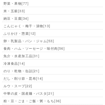
野菜・果物
[77]
米・五穀
[33]
納豆・豆腐
[34]
こんにゃく・梅干・漬物
[13]
ふりかけ・惣菜
[12]
卵・乳製品・パン・ジャム
[53]
食肉・ハム・ソーセージ・味付肉
[56]
魚介・水産加工品
[31]
冷凍食品
[14]
のり・乾物・缶詰
[21]
だし・削り節・昆布
[14]
ルウ・スープ
[22]
中華の皮・国産麺・パスタ
[21]
粉・豆・ごま・ご飯・粥・もち
[36]