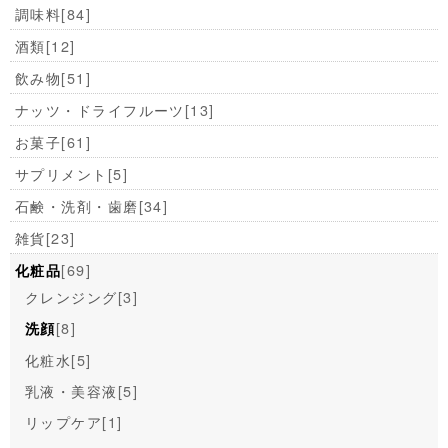
調味料
[84]
酒類
[12]
飲み物
[51]
ナッツ・ドライフルーツ
[13]
お菓子
[61]
サプリメント
[5]
石鹸・洗剤・歯磨
[34]
雑貨
[23]
[69]
化粧品
クレンジング
[3]
[8]
洗顔
化粧水
[5]
乳液・美容液
[5]
リップケア
[1]