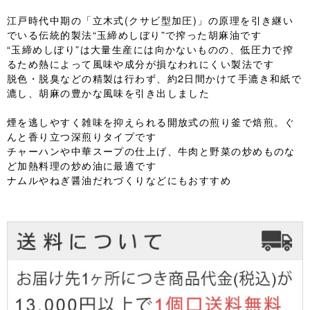
江戸時代中期の「立木式(クサビ型加圧)」の原理を引き継い
でいる伝統的製法“玉締めしぼり”で搾った胡麻油です
“玉締めしぼり”は大量生産には向かないものの、低圧力で搾
るため熱によって風味や成分が損なわれにくい製法です
脱色・脱臭などの精製は行わず、約2日間かけて手漉き和紙で
漉し、胡麻の豊かな風味を引き出しました
煙を逃しやすく雑味を抑えられる開放式の煎り釜で焙煎。ぐ
んと香り立つ深煎りタイプです
チャーハンや中華スープの仕上げ、牛肉と野菜の炒めものな
ど加熱料理の炒め油に最適です
ナムルやねぎ醤油だれづくりなどにもおすすめ