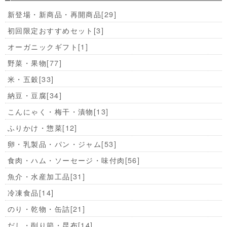
新登場・新商品・再開商品
[29]
初回限定おすすめセット
[3]
オーガニックギフト
[1]
野菜・果物
[77]
米・五穀
[33]
納豆・豆腐
[34]
こんにゃく・梅干・漬物
[13]
ふりかけ・惣菜
[12]
卵・乳製品・パン・ジャム
[53]
食肉・ハム・ソーセージ・味付肉
[56]
魚介・水産加工品
[31]
冷凍食品
[14]
のり・乾物・缶詰
[21]
だし・削り節・昆布
[14]