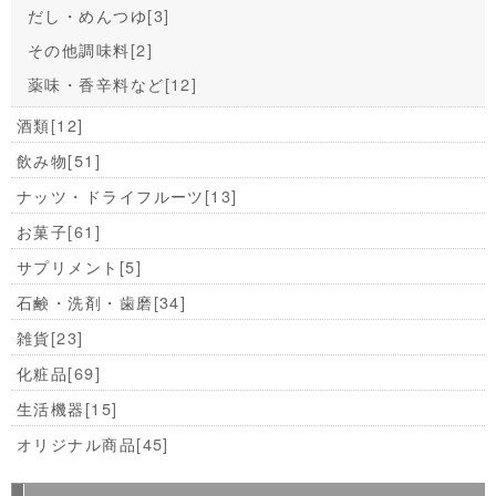
だし・めんつゆ
[3]
その他調味料
[2]
薬味・香辛料など
[12]
酒類
[12]
飲み物
[51]
ナッツ・ドライフルーツ
[13]
お菓子
[61]
サプリメント
[5]
石鹸・洗剤・歯磨
[34]
雑貨
[23]
化粧品
[69]
生活機器
[15]
オリジナル商品
[45]