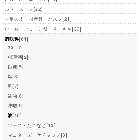
ルウ・スープ
[22]
中華の皮・国産麺・パスタ
[21]
粉・豆・ごま・ご飯・粥・もち
[36]
[84]
調味料
251
[7]
料理酒
[2]
砂糖
[5]
塩
[3]
酢
[7]
醤油
[8]
味噌
[9]
[18]
油
ソース・たれなど
[13]
マヨネーズ・ケチャップ
[3]