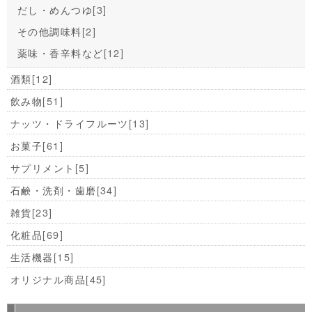
だし・めんつゆ
[3]
その他調味料
[2]
薬味・香辛料など
[12]
酒類
[12]
飲み物
[51]
ナッツ・ドライフルーツ
[13]
お菓子
[61]
サプリメント
[5]
石鹸・洗剤・歯磨
[34]
雑貨
[23]
化粧品
[69]
生活機器
[15]
オリジナル商品
[45]