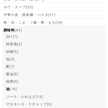
ルウ・スープ
[22]
中華の皮・国産麺・パスタ
[21]
粉・豆・ごま・ご飯・粥・もち
[36]
[84]
調味料
251
[7]
料理酒
[2]
砂糖
[5]
塩
[3]
酢
[7]
醤油
[8]
味噌
[9]
[18]
油
ソース・たれなど
[13]
マヨネーズ・ケチャップ
[3]