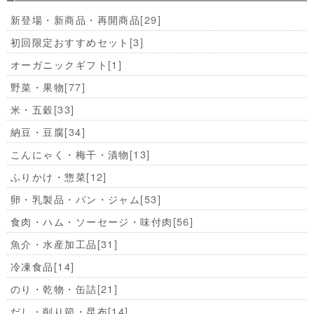
新登場・新商品・再開商品
[29]
初回限定おすすめセット
[3]
オーガニックギフト
[1]
野菜・果物
[77]
米・五穀
[33]
納豆・豆腐
[34]
こんにゃく・梅干・漬物
[13]
ふりかけ・惣菜
[12]
卵・乳製品・パン・ジャム
[53]
食肉・ハム・ソーセージ・味付肉
[56]
魚介・水産加工品
[31]
冷凍食品
[14]
のり・乾物・缶詰
[21]
だし・削り節・昆布
[14]