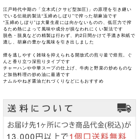
江戸時代中期の「立木式(クサビ型加圧)」の原理を引き継い
でいる伝統的製法“玉締めしぼり”で搾った胡麻油です
“玉締めしぼり”は大量生産には向かないものの、低圧力で搾
るため熱によって風味や成分が損なわれにくい製法です
脱色・脱臭などの精製は行わず、約2日間かけて手漉き和紙で
漉し、胡麻の豊かな風味を引き出しました
煙を逃しやすく雑味を抑えられる開放式の煎り釜で焙煎。ぐ
んと香り立つ深煎りタイプです
チャーハンや中華スープの仕上げ、牛肉と野菜の炒めものな
ど加熱料理の炒め油に最適です
ナムルやねぎ醤油だれづくりなどにもおすすめ