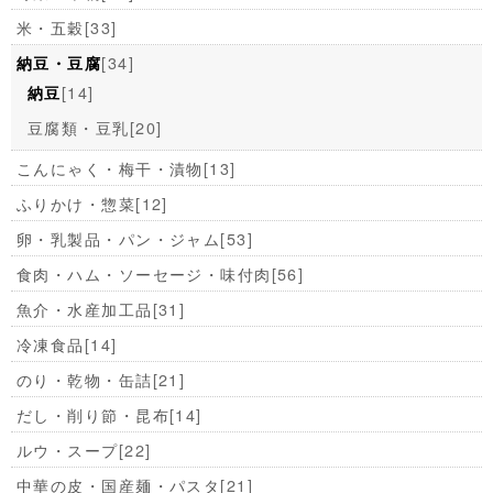
米・五穀
[33]
[34]
納豆・豆腐
[14]
納豆
豆腐類・豆乳
[20]
こんにゃく・梅干・漬物
[13]
ふりかけ・惣菜
[12]
卵・乳製品・パン・ジャム
[53]
食肉・ハム・ソーセージ・味付肉
[56]
魚介・水産加工品
[31]
冷凍食品
[14]
のり・乾物・缶詰
[21]
だし・削り節・昆布
[14]
ルウ・スープ
[22]
中華の皮・国産麺・パスタ
[21]