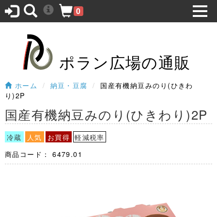
0
ポラン広場の通販
ホーム
納豆・豆腐
国産有機納豆みのり(ひきわ
り)2P
国産有機納豆みのり(ひきわり)2P
冷蔵
人気
お買得
軽減税率
商品コード：
6479.01