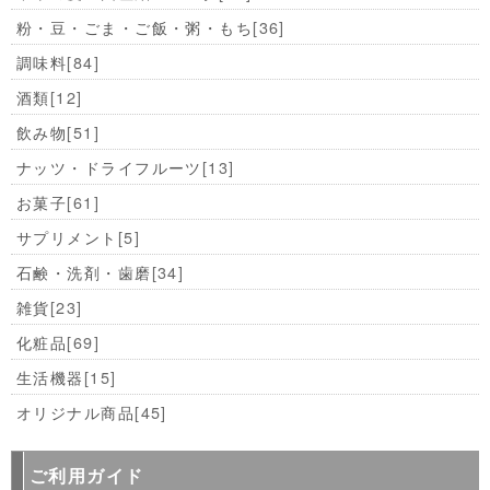
粉・豆・ごま・ご飯・粥・もち
[36]
調味料
[84]
酒類
[12]
飲み物
[51]
ナッツ・ドライフルーツ
[13]
お菓子
[61]
サプリメント
[5]
石鹸・洗剤・歯磨
[34]
雑貨
[23]
化粧品
[69]
生活機器
[15]
オリジナル商品
[45]
ご利用ガイド