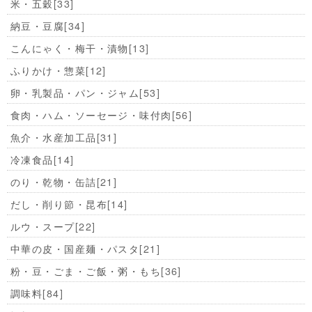
米・五穀
[33]
納豆・豆腐
[34]
こんにゃく・梅干・漬物
[13]
ふりかけ・惣菜
[12]
卵・乳製品・パン・ジャム
[53]
食肉・ハム・ソーセージ・味付肉
[56]
魚介・水産加工品
[31]
冷凍食品
[14]
のり・乾物・缶詰
[21]
だし・削り節・昆布
[14]
ルウ・スープ
[22]
中華の皮・国産麺・パスタ
[21]
粉・豆・ごま・ご飯・粥・もち
[36]
調味料
[84]