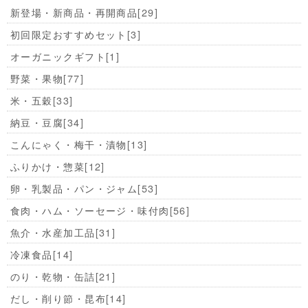
新登場・新商品・再開商品
[29]
初回限定おすすめセット
[3]
オーガニックギフト
[1]
野菜・果物
[77]
米・五穀
[33]
納豆・豆腐
[34]
こんにゃく・梅干・漬物
[13]
ふりかけ・惣菜
[12]
卵・乳製品・パン・ジャム
[53]
食肉・ハム・ソーセージ・味付肉
[56]
魚介・水産加工品
[31]
冷凍食品
[14]
のり・乾物・缶詰
[21]
だし・削り節・昆布
[14]