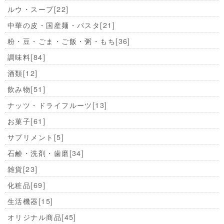
ルウ・スープ
[22]
中華の皮・国産麺・パスタ
[21]
粉・豆・ごま・ご飯・粥・もち
[36]
調味料
[84]
酒類
[12]
飲み物
[51]
ナッツ・ドライフルーツ
[13]
お菓子
[61]
サプリメント
[5]
石鹸・洗剤・歯磨
[34]
雑貨
[23]
化粧品
[69]
生活機器
[15]
オリジナル商品
[45]