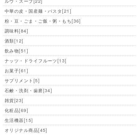
ルウ・スープ
[22]
中華の皮・国産麺・パスタ
[21]
粉・豆・ごま・ご飯・粥・もち
[36]
調味料
[84]
酒類
[12]
飲み物
[51]
ナッツ・ドライフルーツ
[13]
お菓子
[61]
サプリメント
[5]
石鹸・洗剤・歯磨
[34]
雑貨
[23]
化粧品
[69]
生活機器
[15]
オリジナル商品
[45]