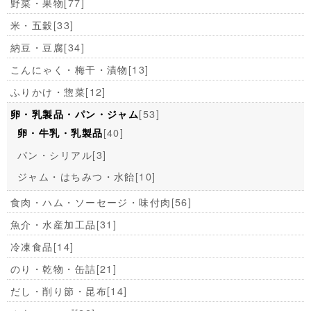
野菜・果物
[77]
米・五穀
[33]
納豆・豆腐
[34]
こんにゃく・梅干・漬物
[13]
ふりかけ・惣菜
[12]
[53]
卵・乳製品・パン・ジャム
[40]
卵・牛乳・乳製品
パン・シリアル
[3]
ジャム・はちみつ・水飴
[10]
食肉・ハム・ソーセージ・味付肉
[56]
魚介・水産加工品
[31]
冷凍食品
[14]
のり・乾物・缶詰
[21]
だし・削り節・昆布
[14]