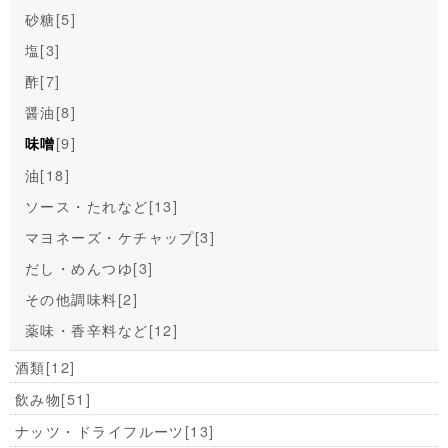
砂糖
[5]
塩
[3]
酢
[7]
醤油
[8]
[9]
味噌
油
[18]
ソース・たれなど
[13]
マヨネーズ・ケチャップ
[3]
だし・めんつゆ
[3]
その他調味料
[2]
薬味・香辛料など
[12]
酒類
[12]
飲み物
[51]
ナッツ・ドライフルーツ
[13]