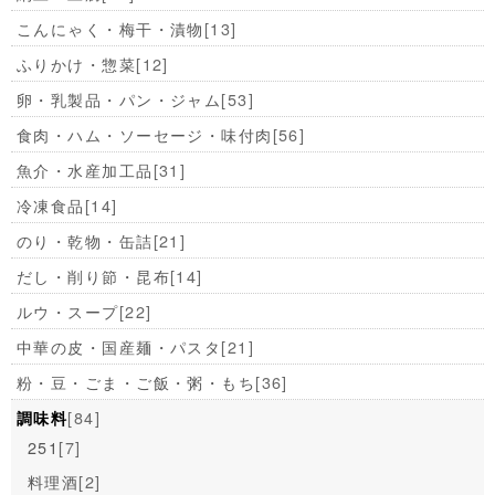
こんにゃく・梅干・漬物
[13]
ふりかけ・惣菜
[12]
卵・乳製品・パン・ジャム
[53]
食肉・ハム・ソーセージ・味付肉
[56]
魚介・水産加工品
[31]
冷凍食品
[14]
のり・乾物・缶詰
[21]
だし・削り節・昆布
[14]
ルウ・スープ
[22]
中華の皮・国産麺・パスタ
[21]
粉・豆・ごま・ご飯・粥・もち
[36]
[84]
調味料
251
[7]
料理酒
[2]