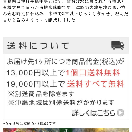
青森県は津軽半島中央部にて、雪解け水に育まれた有機米と
有機大豆で造った有機米味噌です。津軽の大地を地吹雪が呑
み込む時期に仕込み、木樽で2年以上じっくり寝かせ、澄んだ
香りと旨みをゆっくり醸成しました
※表示価格は総額表示(税込)です