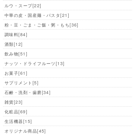
ルウ・スープ
[22]
中華の皮・国産麺・パスタ
[21]
粉・豆・ごま・ご飯・粥・もち
[36]
調味料
[84]
酒類
[12]
飲み物
[51]
ナッツ・ドライフルーツ
[13]
お菓子
[61]
サプリメント
[5]
石鹸・洗剤・歯磨
[34]
雑貨
[23]
化粧品
[69]
生活機器
[15]
オリジナル商品
[45]