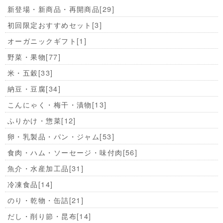
新登場・新商品・再開商品
[29]
初回限定おすすめセット
[3]
オーガニックギフト
[1]
野菜・果物
[77]
米・五穀
[33]
納豆・豆腐
[34]
こんにゃく・梅干・漬物
[13]
ふりかけ・惣菜
[12]
卵・乳製品・パン・ジャム
[53]
食肉・ハム・ソーセージ・味付肉
[56]
魚介・水産加工品
[31]
冷凍食品
[14]
のり・乾物・缶詰
[21]
だし・削り節・昆布
[14]